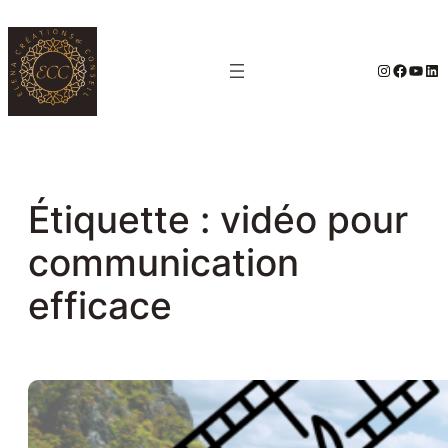
Aller
au
#
Facebo
YouT
Lin
contenu
Étiquette :
vidéo pour
communication
efficace