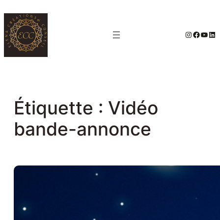
Aller
au
#
Facebo
YouT
Lin
contenu
Étiquette :
Vidéo
bande-annonce