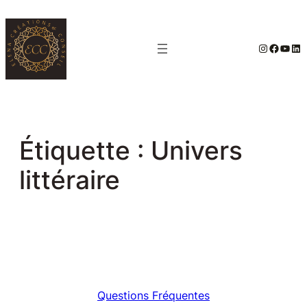
Aller
au
#
Facebo
YouT
Lin
contenu
Étiquette :
Univers
littéraire
Questions Fréquentes