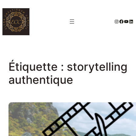
Aller
au
#
Facebo
YouT
Lin
contenu
Étiquette :
storytelling
authentique