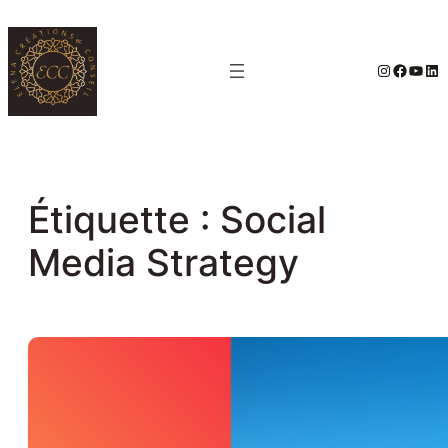
Aller
au
#
Facebo
YouT
Lin
contenu
Étiquette :
Social
Media Strategy