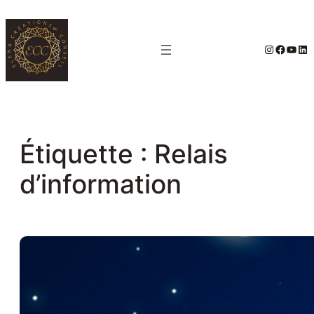
Aller
au
#
Facebo
YouT
Lin
contenu
Étiquette :
Relais
d’information