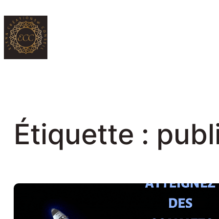
Aller
au
contenu
Étiquette :
publi