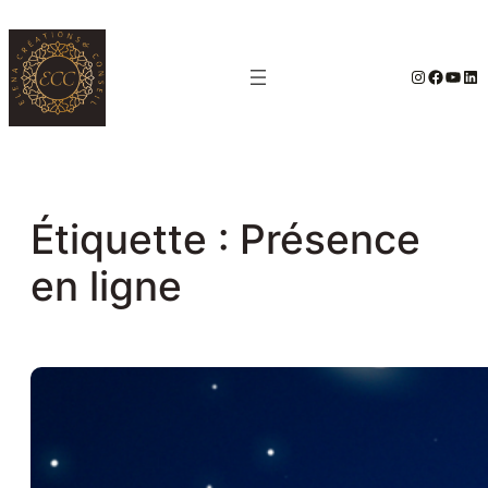
Aller
au
#
Facebo
YouT
Lin
contenu
Étiquette :
Présence
en ligne