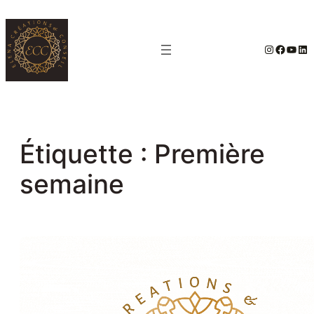
Aller
au
#
Facebo
YouT
Lin
contenu
Étiquette :
Première
semaine