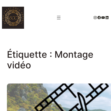
Aller
au
#
Facebo
YouT
Lin
contenu
Étiquette :
Montage
vidéo