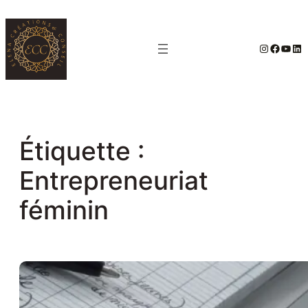
Aller
au
#
Facebo
YouT
Lin
contenu
Étiquette :
Entrepreneuriat
féminin