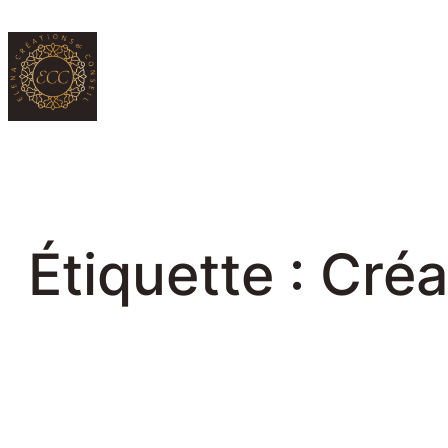
Aller
au
contenu
Étiquette :
Créa