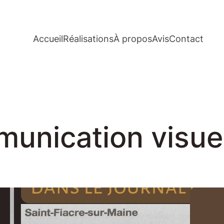
Accueil
Réalisations
À propos
Avis
Contact
unication visue