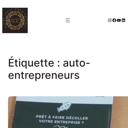
Aller
au
#
Facebo
YouT
Lin
contenu
Étiquette :
auto-
entrepreneurs